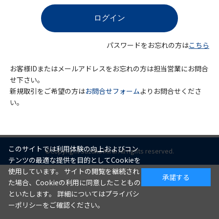
パスワードをお忘れの方は
こちら
お客様IDまたはメールアドレスをお忘れの方は担当営業にお問合
せ下さい。
新規取引をご希望の方は
お問合せフォーム
よりお問合せくださ
い。
このサイトでは利用体験の向上およびコン
©Copyright Suzuka Mirai All rights reserved.
テンツの最適な提供を目的としてCookieを
使用しています。 サイトの閲覧を継続され
承諾する
た場合、Cookieの利用に同意したこともの
といたします。 詳細についてはプライバシ
ーポリシーをご確認ください。