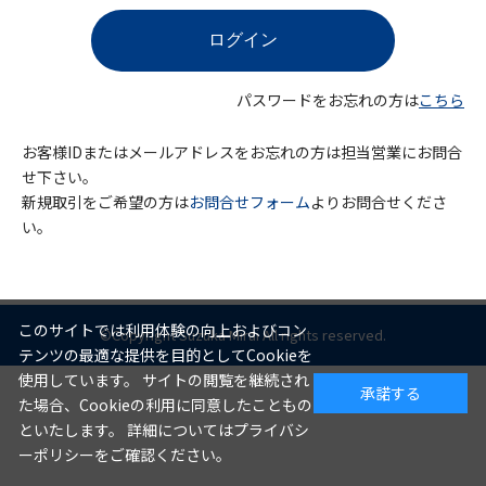
パスワードをお忘れの方は
こちら
お客様IDまたはメールアドレスをお忘れの方は担当営業にお問合
せ下さい。
新規取引をご希望の方は
お問合せフォーム
よりお問合せくださ
い。
このサイトでは利用体験の向上およびコン
©Copyright Suzuka Mirai All rights reserved.
テンツの最適な提供を目的としてCookieを
使用しています。 サイトの閲覧を継続され
承諾する
た場合、Cookieの利用に同意したこともの
といたします。 詳細についてはプライバシ
ーポリシーをご確認ください。