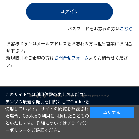
パスワードをお忘れの方は
こちら
お客様IDまたはメールアドレスをお忘れの方は担当営業にお問合
せ下さい。
新規取引をご希望の方は
お問合せフォーム
よりお問合せくださ
い。
このサイトでは利用体験の向上およびコン
©Copyright Suzuka Mirai All rights reserved.
テンツの最適な提供を目的としてCookieを
使用しています。 サイトの閲覧を継続され
承諾する
た場合、Cookieの利用に同意したこともの
といたします。 詳細についてはプライバシ
ーポリシーをご確認ください。