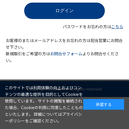
パスワードをお忘れの方は
こちら
お客様IDまたはメールアドレスをお忘れの方は担当営業にお問合
せ下さい。
新規取引をご希望の方は
お問合せフォーム
よりお問合せくださ
い。
このサイトでは利用体験の向上およびコン
©Copyright Suzuka Mirai All rights reserved.
テンツの最適な提供を目的としてCookieを
使用しています。 サイトの閲覧を継続され
承諾する
た場合、Cookieの利用に同意したこともの
といたします。 詳細についてはプライバシ
ーポリシーをご確認ください。