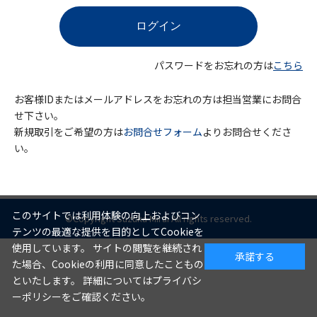
パスワードをお忘れの方は
こちら
お客様IDまたはメールアドレスをお忘れの方は担当営業にお問合
せ下さい。
新規取引をご希望の方は
お問合せフォーム
よりお問合せくださ
い。
このサイトでは利用体験の向上およびコン
©Copyright Suzuka Mirai All rights reserved.
テンツの最適な提供を目的としてCookieを
使用しています。 サイトの閲覧を継続され
承諾する
た場合、Cookieの利用に同意したこともの
といたします。 詳細についてはプライバシ
ーポリシーをご確認ください。