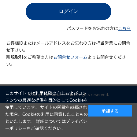
パスワードをお忘れの方は
こちら
お客様IDまたはメールアドレスをお忘れの方は担当営業にお問合
せ下さい。
新規取引をご希望の方は
お問合せフォーム
よりお問合せくださ
い。
このサイトでは利用体験の向上およびコン
©Copyright Suzuka Mirai All rights reserved.
テンツの最適な提供を目的としてCookieを
使用しています。 サイトの閲覧を継続され
承諾する
た場合、Cookieの利用に同意したこともの
といたします。 詳細についてはプライバシ
ーポリシーをご確認ください。