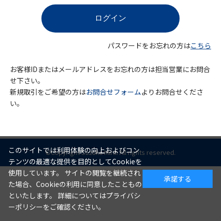
パスワードをお忘れの方は
こちら
お客様IDまたはメールアドレスをお忘れの方は担当営業にお問合
せ下さい。
新規取引をご希望の方は
お問合せフォーム
よりお問合せくださ
い。
このサイトでは利用体験の向上およびコン
©Copyright Suzuka Mirai All rights reserved.
テンツの最適な提供を目的としてCookieを
使用しています。 サイトの閲覧を継続され
承諾する
た場合、Cookieの利用に同意したこともの
といたします。 詳細についてはプライバシ
ーポリシーをご確認ください。