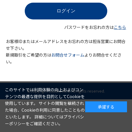
パスワードをお忘れの方は
こちら
お客様IDまたはメールアドレスをお忘れの方は担当営業にお問合
せ下さい。
新規取引をご希望の方は
お問合せフォーム
よりお問合せくださ
い。
このサイトでは利用体験の向上およびコン
©Copyright Suzuka Mirai All rights reserved.
テンツの最適な提供を目的としてCookieを
使用しています。 サイトの閲覧を継続され
承諾する
た場合、Cookieの利用に同意したこともの
といたします。 詳細についてはプライバシ
ーポリシーをご確認ください。