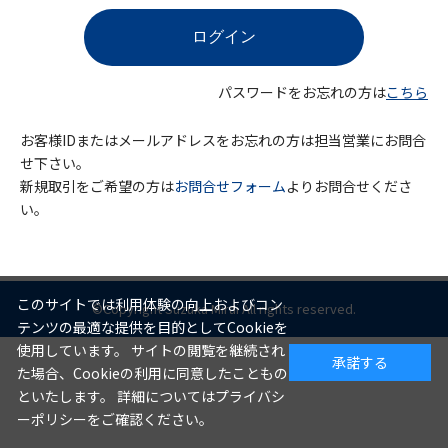
パスワードをお忘れの方は
こちら
お客様IDまたはメールアドレスをお忘れの方は担当営業にお問合
せ下さい。
新規取引をご希望の方は
お問合せフォーム
よりお問合せくださ
い。
このサイトでは利用体験の向上およびコン
©Copyright Suzuka Mirai All rights reserved.
テンツの最適な提供を目的としてCookieを
使用しています。 サイトの閲覧を継続され
承諾する
た場合、Cookieの利用に同意したこともの
といたします。 詳細についてはプライバシ
ーポリシーをご確認ください。