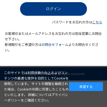
パスワードをお忘れの方は
こちら
お客様IDまたはメールアドレスをお忘れの方は担当営業にお問合
せ下さい。
新規取引をご希望の方は
お問合せフォーム
よりお問合せくださ
い。
このサイトでは利用体験の向上およびコン
©Copyright Suzuka Mirai All rights reserved.
テンツの最適な提供を目的としてCookieを
使用しています。 サイトの閲覧を継続され
承諾する
た場合、Cookieの利用に同意したこともの
といたします。 詳細についてはプライバシ
ーポリシーをご確認ください。