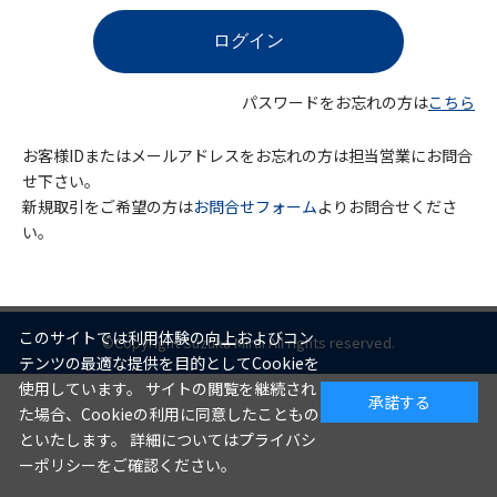
パスワードをお忘れの方は
こちら
お客様IDまたはメールアドレスをお忘れの方は担当営業にお問合
せ下さい。
新規取引をご希望の方は
お問合せフォーム
よりお問合せくださ
い。
このサイトでは利用体験の向上およびコン
©Copyright Suzuka Mirai All rights reserved.
テンツの最適な提供を目的としてCookieを
使用しています。 サイトの閲覧を継続され
承諾する
た場合、Cookieの利用に同意したこともの
といたします。 詳細についてはプライバシ
ーポリシーをご確認ください。