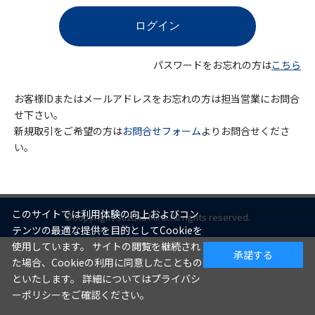
パスワードをお忘れの方は
こちら
お客様IDまたはメールアドレスをお忘れの方は担当営業にお問合
せ下さい。
新規取引をご希望の方は
お問合せフォーム
よりお問合せくださ
い。
このサイトでは利用体験の向上およびコン
©Copyright Suzuka Mirai All rights reserved.
テンツの最適な提供を目的としてCookieを
使用しています。 サイトの閲覧を継続され
承諾する
た場合、Cookieの利用に同意したこともの
といたします。 詳細についてはプライバシ
ーポリシーをご確認ください。