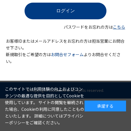
パスワードをお忘れの方は
こちら
お客様IDまたはメールアドレスをお忘れの方は担当営業にお問合
せ下さい。
新規取引をご希望の方は
お問合せフォーム
よりお問合せくださ
い。
このサイトでは利用体験の向上およびコン
©Copyright Suzuka Mirai All rights reserved.
テンツの最適な提供を目的としてCookieを
使用しています。 サイトの閲覧を継続され
承諾する
た場合、Cookieの利用に同意したこともの
といたします。 詳細についてはプライバシ
ーポリシーをご確認ください。