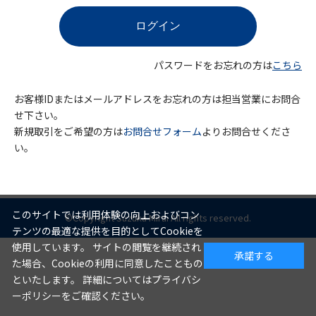
パスワードをお忘れの方は
こちら
お客様IDまたはメールアドレスをお忘れの方は担当営業にお問合
せ下さい。
新規取引をご希望の方は
お問合せフォーム
よりお問合せくださ
い。
このサイトでは利用体験の向上およびコン
©Copyright Suzuka Mirai All rights reserved.
テンツの最適な提供を目的としてCookieを
使用しています。 サイトの閲覧を継続され
承諾する
た場合、Cookieの利用に同意したこともの
といたします。 詳細についてはプライバシ
ーポリシーをご確認ください。