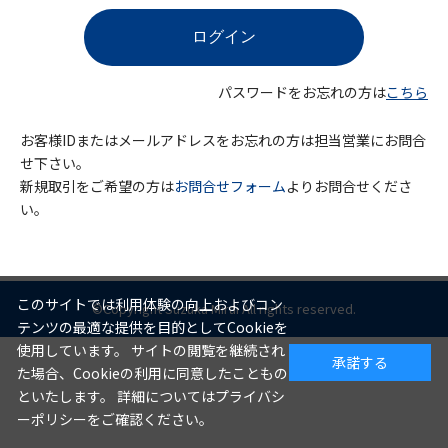
パスワードをお忘れの方は
こちら
お客様IDまたはメールアドレスをお忘れの方は担当営業にお問合
せ下さい。
新規取引をご希望の方は
お問合せフォーム
よりお問合せくださ
い。
このサイトでは利用体験の向上およびコン
©Copyright Suzuka Mirai All rights reserved.
テンツの最適な提供を目的としてCookieを
使用しています。 サイトの閲覧を継続され
承諾する
た場合、Cookieの利用に同意したこともの
といたします。 詳細についてはプライバシ
ーポリシーをご確認ください。