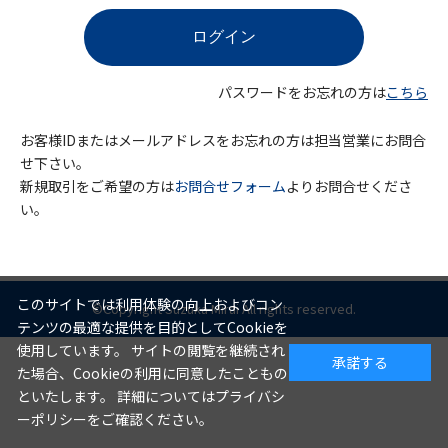
パスワードをお忘れの方は
こちら
お客様IDまたはメールアドレスをお忘れの方は担当営業にお問合
せ下さい。
新規取引をご希望の方は
お問合せフォーム
よりお問合せくださ
い。
このサイトでは利用体験の向上およびコン
©Copyright Suzuka Mirai All rights reserved.
テンツの最適な提供を目的としてCookieを
使用しています。 サイトの閲覧を継続され
承諾する
た場合、Cookieの利用に同意したこともの
といたします。 詳細についてはプライバシ
ーポリシーをご確認ください。