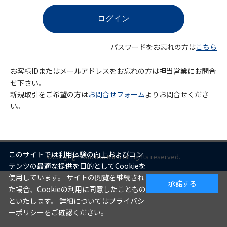
パスワードをお忘れの方は
こちら
お客様IDまたはメールアドレスをお忘れの方は担当営業にお問合
せ下さい。
新規取引をご希望の方は
お問合せフォーム
よりお問合せくださ
い。
このサイトでは利用体験の向上およびコン
©Copyright Suzuka Mirai All rights reserved.
テンツの最適な提供を目的としてCookieを
使用しています。 サイトの閲覧を継続され
承諾する
た場合、Cookieの利用に同意したこともの
といたします。 詳細についてはプライバシ
ーポリシーをご確認ください。