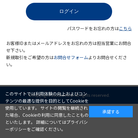
パスワードをお忘れの方は
こちら
お客様IDまたはメールアドレスをお忘れの方は担当営業にお問合
せ下さい。
新規取引をご希望の方は
お問合せフォーム
よりお問合せくださ
い。
このサイトでは利用体験の向上およびコン
©Copyright Suzuka Mirai All rights reserved.
テンツの最適な提供を目的としてCookieを
使用しています。 サイトの閲覧を継続され
承諾する
た場合、Cookieの利用に同意したこともの
といたします。 詳細についてはプライバシ
ーポリシーをご確認ください。